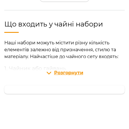
Що входить у чайні набори
Наші набори можуть містити різну кількість
елементів залежно від призначення, стилю та
матеріалу. Найчастіше до чайного сету входять:
1. Чайник або гайвань
Розгорнути
Центральний елемент набору.
Може бути з:
ісинської глини
порцеляни
кераміки
скла
Вибір залежить від типів чаїв і стилю церемонії.