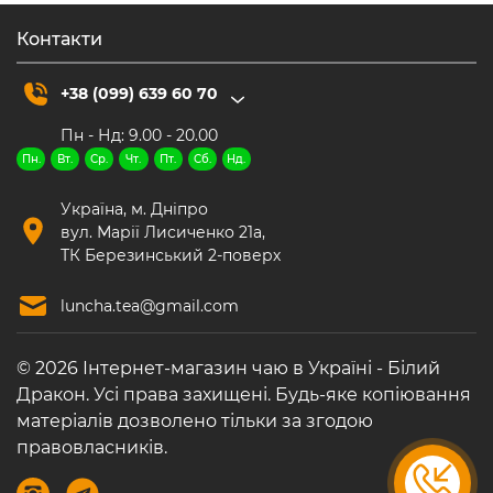
Контакти
2. Піали
Малі чашечки для дегустації та насолоди смаком.
+38 (099) 639 60 70
У наборах зазвичай 2–6 піал, що дозволяє
створити атмосферу спільного чаювання.
Пн - Нд: 9.00 - 20.00
Пн.
Вт.
Ср.
Чт.
Пт.
Сб.
Нд.
3. Чахай
Україна, м. Дніпро
Чаша справедливості, через яку роблять пролив,
вул. Марії Лисиченко 21а,
щоб вирівняти смак напою.
ТК Березинський 2-поверх
Обов’язковий елемент для правильного гунфу-
ча.
luncha.tea@gmail.com
4. Чахе
© 2026 Інтернет-магазин чаю в Україні - Білий
Ємність для демонстрації сухого чаю гостям.
Дракон. Усі права захищені. Будь-яке копіювання
Створює ритуальність і дозволяє оцінити аромат.
матеріалів дозволено тільки за згодою
правовласників.
5. Чайне сито
Для фільтрації чаю під час переливання з