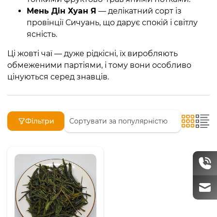
Мень Дін Хуан Я
— делікатний сорт із
провінції Сичуань, що дарує спокій і світлу
ясність.
Ці жовті чаї — дуже рідкісні, їх виробляють
обмеженими партіями, і тому вони особливо
цінуються серед знавців.
Фільтри