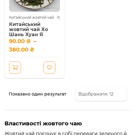
Китайський жовтий чай
Купити китайський чай
Китайський
жовтий чай Хо
Шань Хуан Я
Діапазон
90.00
₴
–
Маловідомий за
цін:
кордоном, але
380.00
₴
від
шанований у Китаї
90.00 ₴
жовтий чай Хо Шань
до
Хуан Я, в перекладі з
380.00 ₴
китайської "Жовті
Цей
бруньки з гори
товар
Хошань". Це чай для
має
справжніх гурманів і
Показано один результат
кілька
Розгорнути
цінителів китайського
варіантів.
чаю. Приготований за
Параметри
унікальною
можна
технологією, жовтий
вибрати
Властивості жовтого чаю
чай має тонкий смак і
на
приємний аромат.
сторінці
Жовтий чай поєднує в собі переваги зеленого й