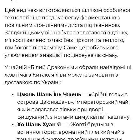
Цей вид чаю виготовляється шляхом особливої
технології, що поєднує легку ферментацію з
повільним «томлінням» листа під тканиною.
Завдяки цьому він набуває золотавого відтінку,
м’якості зеленого чаю без гіркоти, та теплого,
глибокого післясмаку. Саме це робить його
улюбленцем знавців і поціновувачів смаку.
У чайній «Білий Дракон» ми обрали найвідоміші
жовті чаї з Китаю, які ви можете замовити з
доставкою по Україні:
Цзюнь Шань Їнь Чжень
— «Срібні голки з
острова Цзюньшань», імператорський чай,
який подавався тільки при дворі.
Вишуканий, з нотами диму, квітів і каштану.
Хо Шань Хуан Я
— «Жовті бруньки з
вогняної гори», ароматний і легкий чай з
тонкими фруктово-трав’яними нотками.