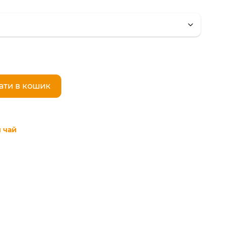
ати в кошик
 чай