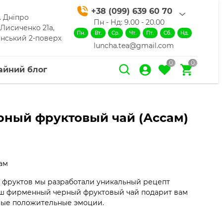
+38 (099) 639 60 70
. Дніпро
Пн - Нд: 9.00 - 20.00
 Лисиченко 21а,
Пн.
Вт.
Ср.
Чт.
Пт.
Сб.
Нд.
нський 2-поверх
luncha.tea@gmail.com
0
0
айний блог
ный фруктовый чай (Ассам)
ам
 фруктов мы разработали уникальный рецепт
Наш фирменный черный фруктовый чай подарит вам
емые положительные эмоции.