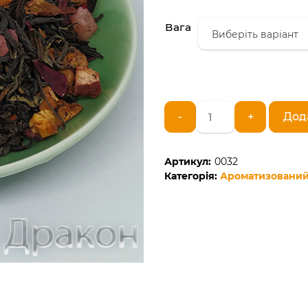
Вага
Фирменный
-
+
Дод
черный
фруктовый
чай
Артикул:
0032
(Ассам)
Категорія:
Ароматизований
кількість