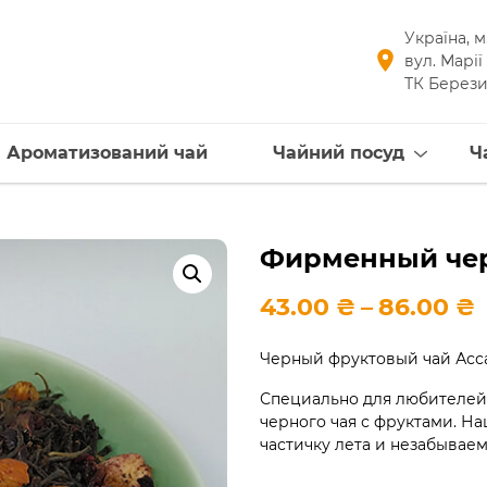
Україна, м
вул. Марії
ТК Берези
Ароматизований чай
Чайний посуд
Ч
Фирменный чер
Діапазон
43.00
₴
–
86.00
₴
цін:
від
Черный фруктовый чай Асс
43.00 ₴
до
Специально для любителей
86.00 ₴
черного чая с фруктами. 
частичку лета и незабыва