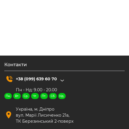
Чайний посуд
Немає в наявності
Френч пресс Вулкан стекло 500мл,
заварник для чая, типод
350.00
₴
Контакти
+38 (099) 639 60 70
Пн - Нд: 9.00 - 20.00
Пн.
Вт.
Ср.
Чт.
Пт.
Сб.
Нд.
Україна, м. Дніпро
вул. Марії Лисиченко 21а,
ТК Березинський 2-поверх