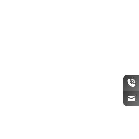
Піали
Чайний посуд
Доступно за замовленням
Піала для чаю Пагода