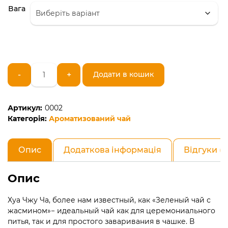
Вага
Зеленый
-
+
Додати в кошик
чай
с
жасмином
Артикул:
0002
Хуа
Категорія:
Ароматизований чай
Чжу
Ча
кількість
Опис
Додаткова інформація
Відгуки (0
Опис
Хуа Чжу Ча, более нам известный, как «Зеленый чай с
жасмином»− идеальный чай как для церемониального
питья, так и для простого заваривания в чашке. В