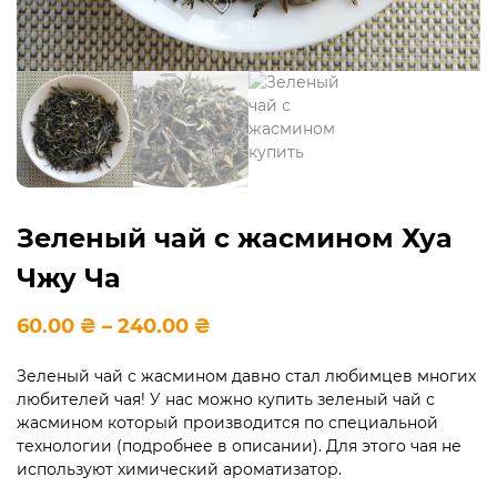
Зеленый чай с жасмином Хуа
Чжу Ча
Діапазон
60.00
₴
–
240.00
₴
цін:
від
Зеленый чай с жасмином давно стал любимцев многих
60.00 ₴
любителей чая! У нас можно купить зеленый чай с
до
240.00 ₴
жасмином который производится по специальной
технологии (подробнее в описании). Для этого чая не
используют химический ароматизатор.