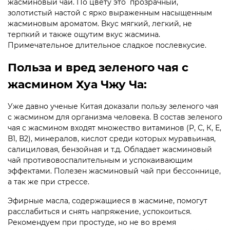
жасминовый чай. По цвету это прозрачный,
золотистый настой с ярко выраженным насыщенным
жасминовым ароматом. Вкус мягкий, легкий, не
терпкий и также ощутим вкус жасмина.
Примечательное длительное сладкое послевкусие.
Польза и вред зеленого чая с
жасмином Хуа Чжу Ча:
Уже давно ученые Китая доказали пользу зеленого чая
с жасмином для организма человека. В состав зеленого
чая с жасмином входят множество витаминов (Р, С, К, Е,
В1, В2), минералов, кислот среди которых муравьиная,
салициловая, бензойная и т.д. Обладает жасминовый
чай противовоспалительным и успокаивающим
эффектами. Полезен жасминовый чай при бессоннице,
а так же при стрессе.
Эфирные масла, содержащиеся в жасмине, помогут
расслабиться и снять напряжение, успокоиться.
Рекомендуем при простуде, но не во время