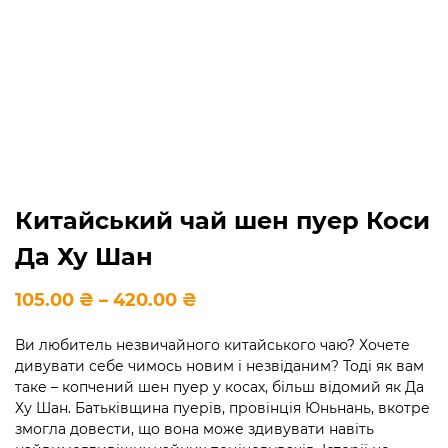
Китайський чай шен пуер Коси
Да Ху Шан
Діапазон
105.00
₴
–
420.00
₴
цін:
від
Ви любитель незвичайного китайського чаю? Хочете
105.00 ₴
дивувати себе чимось новим і незвіданим? Тоді як вам
до
420.00 ₴
таке – копчений шен пуер у косах, більш відомий як Да
Ху Шан. Батьківщина пуерів, провінція Юньнань, вкотре
змогла довести, що вона може здивувати навіть