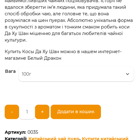
найвимогливіших чайних поціновувачів. Історії не
вдалося зберегти ім’я людини, яка придумала такий
спосіб обробки чаю, але головне те, що вона
розумілася на шен пуерах. Абсолютно унікальна форма
в сукупності з ароматом і тонким смаком робить коси
Да Ху Шан мішенню для багатьох любителів чайної
культури.
Купить Косы Да Ху Шан можно в нашем интернет-
магазине Белый Дракон
Вага
Китайський
-
+
Додати в кошик
чай
шен
пуер
Артикул:
0035
Коси
Категорії:
Китайський чай пуер
,
Купити китайський