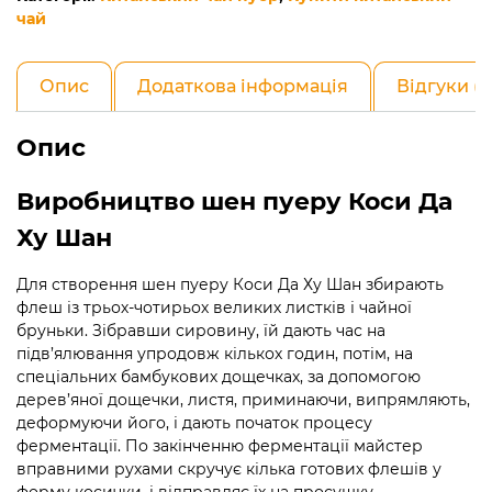
Да
чай
Ху
Шан
кількість
Опис
Додаткова інформація
Відгуки (0
Опис
Виробництво шен пуеру Коси Да
Ху Шан
Для створення шен пуеру Коси Да Ху Шан збирають
флеш із трьох-чотирьох великих листків і чайної
бруньки. Зібравши сировину, їй дають час на
підв’ялювання упродовж кількох годин, потім, на
спеціальних бамбукових дощечках, за допомогою
дерев’яної дощечки, листя, приминаючи, випрямляють,
деформуючи його, і дають початок процесу
ферментації. По закінченню ферментації майстер
вправними рухами скручує кілька готових флешів у
форму косички, і відправляє їх на просушку.