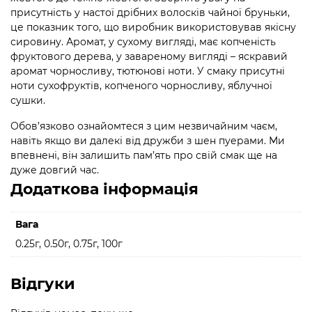
присутність у настої дрібних волосків чайної бруньки,
це показник того, що виробник використовував якісну
сировину. Аромат, у сухому вигляді, має копченість
фруктового дерева, у завареному вигляді – яскравий
аромат чорносливу, тютюнові ноти. У смаку присутні
ноти сухофруктів, копченого чорносливу, яблучної
сушки.
Обов’язково ознайомтеся з цим незвичайним чаєм,
навіть якщо ви далекі від дружби з шен пуерами. Ми
впевнені, він залишить пам’ять про свій смак ще на
дуже довгий час.
Додаткова інформація
Вага
0.25г, 0.50г, 0.75г, 100г
Відгуки