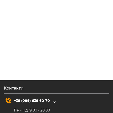
Гайвань
Чайний посуд
Гайвань глиняна ручної роботи
2,200.00
₴
Контакти
+38 (099) 639 60 70
Пн - Нд: 9.00 - 20.00