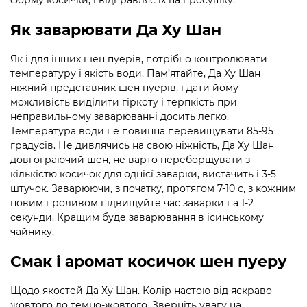
Як заварювати Да Ху Шан
Як і для інших шен пуерів, потрібно контролювати
температуру і якість води. Пам’ятайте, Да Ху Шан
ніжний представник шен пуерів, і дати йому
можливість виділити гіркоту і терпкість при
неправильному заварюванні досить легко.
Температура води не повинна перевищувати 85-95
градусів. Не дивлячись на свою ніжність, Да Ху Шан
довгограючий шен, не варто переборщувати з
кількістю косичок для однієї заварки, вистачить і 3-5
штучок. Заварюючи, з початку, протягом 7-10 с, з кожним
новим проливом підвищуйте час заварки на 1-2
секунди. Кращим буде заварювання в ісинському
чайнику.
Смак і аромат косичок шен пуеру
Щодо якостей Да Ху Шан. Колір настою від яскраво-
жовтого до темно-жовтого. Зверніть увагу на