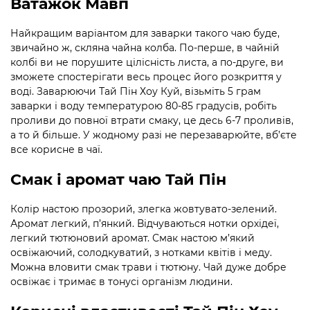
Ватажок Мавп
Найкращим варіантом для заварки такого чаю буде,
звичайно ж, скляна чайна колба. По-перше, в чайній
колбі ви не порушите цілісність листа, а по-друге, ви
зможете спостерігати весь процес його розкриття у
воді. Заварюючи Тай Пін Хоу Куй, візьміть 5 грам
заварки і воду температурою 80-85 градусів, робіть
проливи до повної втрати смаку, це десь 6-7 проливів,
а то й більше. У жодному разі не перезаварюйте, вб’єте
все корисне в чаї.
Смак і аромат чаю Тай Пін
Колір настою прозорий, злегка жовтувато-зелений.
Аромат легкий, п’янкий. Відчуваються нотки орхідеї,
легкий тютюновий аромат. Смак настою м’який
освіжаючий, солодкуватий, з нотками квітів і меду.
Можна вловити смак трави і тютюну. Чай дуже добре
освіжає і тримає в тонусі організм людини.