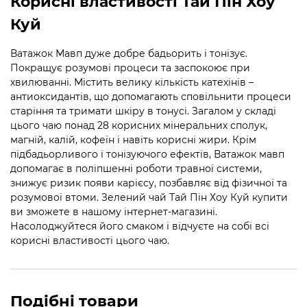
Корисні властивості Тай Пін Хоу
Куй
Ватажок Мавп дуже добре бадьорить і тонізує.
Покращує розумові процеси та заспокоює при
хвилюванні. Містить велику кількість катехінів –
антиоксидантів, що допомагають сповільнити процеси
старіння та тримати шкіру в тонусі. Загалом у складі
цього чаю понад 28 корисних мінеральних сполук,
магній, калій, кофеїн і навіть корисні жири. Крім
підбадьорливого і тонізуючого ефектів, Ватажок мавп
допомагає в поліпшенні роботи травної системи,
знижує ризик появи карієсу, позбавляє від фізичної та
розумової втоми. Зелений чай Тай Пін Хоу Куй купити
ви зможете в нашому інтернет-магазині.
Насолоджуйтеся його смаком і відчуєте на собі всі
корисні властивості цього чаю.
Подібні товари