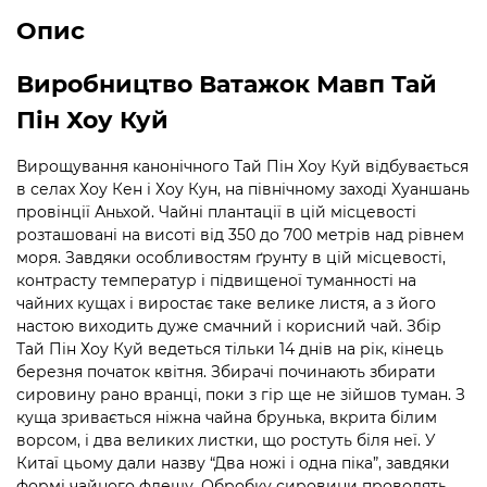
Опис
Виробництво Ватажок Мавп Тай
Пін Хоу Куй
Вирощування канонічного Тай Пін Хоу Куй відбувається
в селах Хоу Кен і Хоу Кун, на північному заході Хуаншань
провінції Аньхой. Чайні плантації в цій місцевості
розташовані на висоті від 350 до 700 метрів над рівнем
моря. Завдяки особливостям ґрунту в цій місцевості,
контрасту температур і підвищеної туманності на
чайних кущах і виростає таке велике листя, а з його
настою виходить дуже смачний і корисний чай. Збір
Тай Пін Хоу Куй ведеться тільки 14 днів на рік, кінець
березня початок квітня. Збирачі починають збирати
сировину рано вранці, поки з гір ще не зійшов туман. З
куща зривається ніжна чайна брунька, вкрита білим
ворсом, і два великих листки, що ростуть біля неї. У
Китаї цьому дали назву “Два ножі і одна піка”, завдяки
формі чайного флешу. Обробку сировини проводять