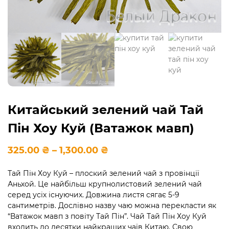
Китайський зелений чай Тай
Пін Хоу Куй (Ватажок мавп)
Діапазон
325.00
₴
–
1,300.00
₴
цін:
від
Тай Пін Хоу Куй – плоский зелений чай з провінції
325.00 ₴
Аньхой. Це найбільш крупнолистовий зелений чай
до
1,300.00 ₴
серед усіх існуючих. Довжина листя сягає 5-9
сантиметрів. Дослівно назву чаю можна перекласти як
“Ватажок мавп з повіту Тай Пін”. Чай Тай Пін Хоу Куй
входить до десятки найкращих чаїв Китаю. Свою