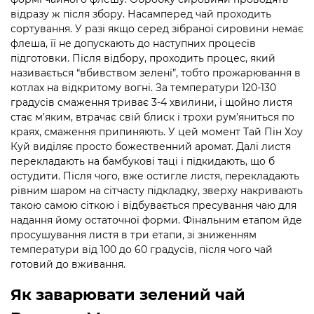
відразу ж після збору. Насамперед чай проходить
сортування. У разі якщо серед зібраної сировини немає
флеша, її не допускають до наступних процесів
підготовки. Після відбору, проходить процес, який
називається “вбивством зелені”, тобто прожарювання в
котлах на відкритому вогні. За температури 120-130
градусів смаження триває 3-4 хвилини, і щойно листя
стає м’яким, втрачає свій блиск і трохи рум’яниться по
краях, смаження припиняють. У цей момент Тай Пін Хоу
Куй виділяє просто божественний аромат. Далі листя
перекладають на бамбукові таці і підкидають, що б
остудити. Після чого, вже остигле листя, перекладають
рівним шаром на сітчасту підкладку, зверху накривають
такою самою сіткою і відбувається пресування чаю для
надання йому остаточної форми. Фінальним етапом йде
просушування листя в три етапи, зі зниженням
температури від 100 до 60 градусів, після чого чай
готовий до вживання.
Як заварювати зелений чай