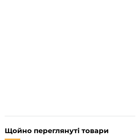
Китайський чай пуер
Купити китайський чай
Китайський чай шу пуер Палацовий Гун Тін
30.00
₴
Щойно переглянуті товари