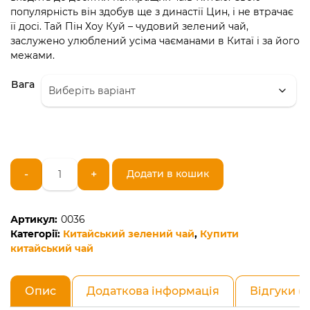
популярність він здобув ще з династії Цин, і не втрачає
її досі. Тай Пін Хоу Куй – чудовий зелений чай,
заслужено улюблений усіма чаєманами в Китаї і за його
межами.
Вага
Китайський
-
+
Додати в кошик
зелений
чай
Тай
Артикул:
0036
Пін
Категорії:
Китайський зелений чай
,
Купити
Хоу
китайський чай
Куй
(Ватажок
мавп)
Опис
Додаткова інформація
Відгуки (0
кількість