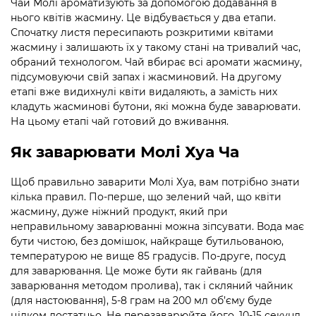
Чай Молі ароматизують за допомогою додавання в
нього квітів жасмину. Це відбувається у два етапи.
Спочатку листя пересипають розкритими квітами
жасмину і залишають їх у такому стані на тривалий час,
обраний технологом. Чай вбирає всі аромати жасмину,
підсумовуючи свій запах і жасминовий. На другому
етапі вже видихнулі квіти видаляють, а замість них
кладуть жасминові бутони, які можна буде заварювати.
На цьому етапі чай готовий до вживання.
Як заварювати Молі Хуа Ча
Щоб правильно заварити Молі Хуа, вам потрібно знати
кілька правил. По-перше, що зелений чай, що квіти
жасмину, дуже ніжний продукт, який при
неправильному заварюванні можна зіпсувати. Вода має
бути чистою, без домішок, найкраще бутильованою,
температурою не вище 85 градусів. По-друге, посуд
для заварювання. Це може бути як гайвань (для
заварювання методом пролива), так і скляний чайник
(для настоювання), 5-8 грам на 200 мл об’єму буде
цілком достатньо. Не перезаварюйте його, 10-15 секунд