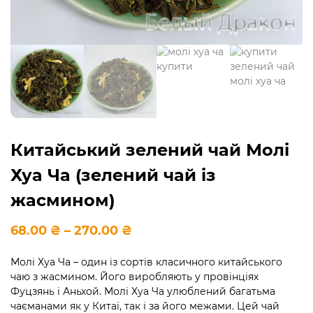
Китайський зелений чай Молі
Хуа Ча (зелений чай із
жасмином)
Діапазон
68.00
₴
–
270.00
₴
цін:
від
Молі Хуа Ча – один із сортів класичного китайського
68.00 ₴
чаю з жасмином. Його виробляють у провінціях
до
270.00 ₴
Фуцзянь і Аньхой. Молі Хуа Ча улюблений багатьма
чаєманами як у Китаї, так і за його межами. Цей чай