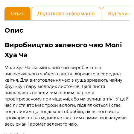
чай
із
Опис
Додаткова інформація
Відгуки (0
жасмином)
кількість
Опис
Виробництво зеленого чаю Молі
Хуа Ча
Молі Хуа Ча жасминовий чай виробляють з
високоякісного чайного листя, зібраного в середині
квітня. Для виготовлення чаю з куща зривають чайну
бруньку і пару молодих листочків. Далі листя
викладають невеликим рівним шаром у
провітрюваному приміщенні, або на вулиці в тіні. У цей
час листя втрачає трохи вологи, підв’ялюється і стає
податливим до подальшої обробки, після чого його
прожарюють на мідних котлах, тим самим запечатуючи
весь смак і аромат зеленого чаю.