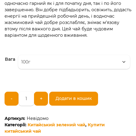
одночасно гарний як і для початку дня, так і по його
завершенню. Він добре підбадьорить, освіжить, додасть
енергії на прийдешній робочий день, і водночас
жасминовий чай добре розслабляє, знімає м’язову
втому після важкого дня. Цей чай буде чудовим
варіантом для щоденного вживання.
Вага
Китайський
-
+
Додати в кошик
зелений
чай
Молі
Артикул:
Невідомо
Хуа
Категорії:
Китайський зелений чай
,
Купити
Ча
китайський чай
(зелений