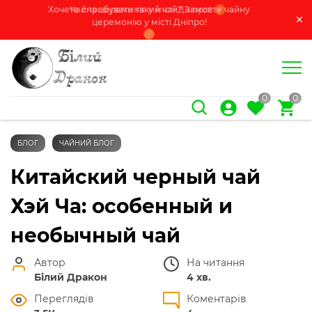
Хочете спробувати такий чай? Замовте чайну
Чайна церемонія у місті Дніпро!
церемонію у місті Дніпро!
0
0
БЛОГ
ЧАЙНИЙ БЛОГ
Китайский черный чай
Хэй Ча: особенный и
необычный чай
Автор
На читання
Білий Дракон
4 хв.
Переглядів
Коментарів