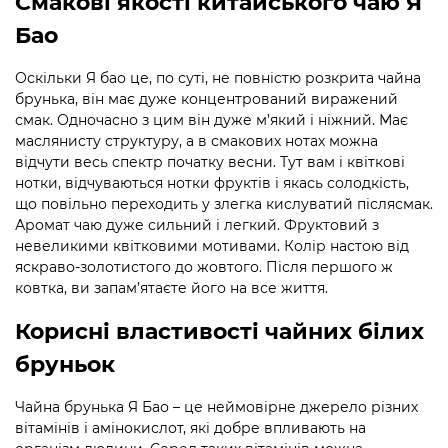
Смакові якості китайського чаю Я
Бао
Оскільки Я бао це, по суті, не повністю розкрита чайна
брунька, він має дуже концентрований виражений
смак. Одночасно з цим він дуже м’який і ніжний. Має
маслянисту структуру, а в смакових нотах можна
відчути весь спектр початку весни. Тут вам і квіткові
нотки, відчуваються нотки фруктів і якась солодкість,
що повільно переходить у злегка кислуватий післясмак.
Аромат чаю дуже сильний і легкий. Фруктовий з
невеликими квітковими мотивами. Колір настою від
яскраво-золотистого до жовтого. Після першого ж
ковтка, ви запам’ятаєте його на все життя.
Корисні властивості чайних білих
бруньок
Чайна брунька Я Бао – це неймовірне джерело різних
вітамінів і амінокислот, які добре впливають на