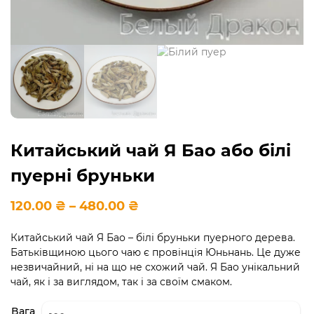
Китайський чай Я Бао або білі
пуерні бруньки
Діапазон
120.00
₴
–
480.00
₴
цін:
від
Китайський чай Я Бао – білі бруньки пуерного дерева.
120.00 ₴
Батьківщиною цього чаю є провінція Юньнань. Це дуже
до
480.00 ₴
незвичайний, ні на що не схожий чай. Я Бао унікальний
чай, як і за виглядом, так і за своїм смаком.
Вага