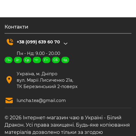
від
68.00 ₴
до
270.00 ₴
Контакти
+38 (099) 639 60 70
Пн - Нд: 9.00 - 20.00
Пн.
Вт.
Ср.
Чт.
Пт.
Сб.
Нд.
Україна, м. Дніпро
вул. Марії Лисиченко 21а,
ТК Березинський 2-поверх
luncha.tea@gmail.com
© 2026 Інтернет-магазин чаю в Україні - Білий
Дракон. Усі права захищені. Будь-яке копіювання
матеріалів дозволено тільки за згодою