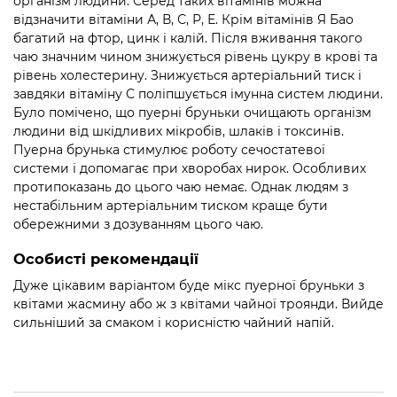
організм людини. Серед таких вітамінів можна
відзначити вітаміни А, В, С, Р, Е. Крім вітамінів Я Бао
багатий на фтор, цинк і калій. Після вживання такого
чаю значним чином знижується рівень цукру в крові та
рівень холестерину. Знижується артеріальний тиск і
завдяки вітаміну С поліпшується імунна систем людини.
Було помічено, що пуерні бруньки очищають організм
людини від шкідливих мікробів, шлаків і токсинів.
Пуерна брунька стимулює роботу сечостатевої
системи і допомагає при хворобах нирок. Особливих
протипоказань до цього чаю немає. Однак людям з
нестабільним артеріальним тиском краще бути
обережними з дозуванням цього чаю.
Особисті рекомендації
Дуже цікавим варіантом буде мікс пуерної бруньки з
квітами жасмину або ж з квітами чайної троянди. Вийде
сильніший за смаком і корисністю чайний напій.