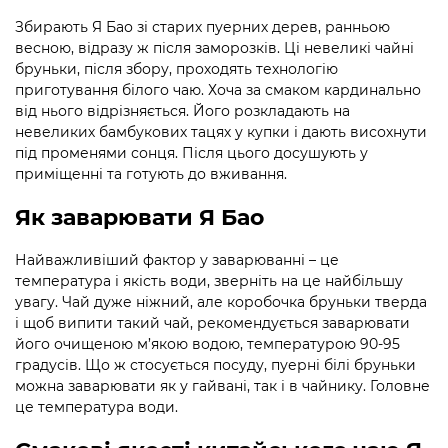
Збирають Я Бао зі старих пуерних дерев, ранньою
весною, відразу ж після заморозків. Ці невеликі чайні
бруньки, після збору, проходять технологію
приготування білого чаю. Хоча за смаком кардинально
від нього відрізняється. Його розкладають на
невеликих бамбукових тацях у купки і дають висохнути
під променями сонця. Після цього досушують у
приміщенні та готують до вживання.
Як заварювати Я Бао
Найважливіший фактор у заварюванні – це
температура і якість води, зверніть на це найбільшу
увагу. Чай дуже ніжний, але коробочка бруньки тверда
і щоб випити такий чай, рекомендується заварювати
його очищеною м’якою водою, температурою 90-95
градусів. Що ж стосується посуду, пуерні білі бруньки
можна заварювати як у гайвані, так і в чайнику. Головне
це температура води.