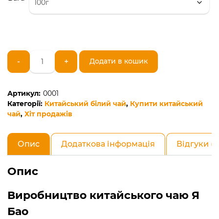
Китайський
-
+
Додати в кошик
чай
Я
Бао
Артикул:
0001
або
Категорії:
Китайський білий чай
,
Купити китайський
білі
чай
,
Хіт продажів
пуерні
бруньки
кількість
Опис
Додаткова інформація
Відгуки (0
Опис
Виробництво китайського чаю Я
Бао