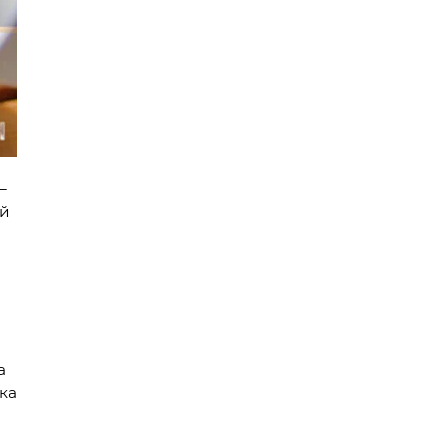
–
ай
а
ка