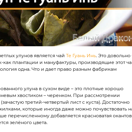
етлых улунов является чай
Те Гуань Инь
. Это довольно 
ак-как плантации и мануфактуры, производящие этот ч
нология одна. Что и дает право разным фабрикам
ванного улуна в сухом виде – это плотные хорошо
чневым хвостиком – черенком. При рассмотрении
зачастую третий-четвертый лист с куста). Достаточно
илками, которые иногда даже можно почувствовать н
выше перечисленному добавляется красноватая окантов
тся зелёного цвета.