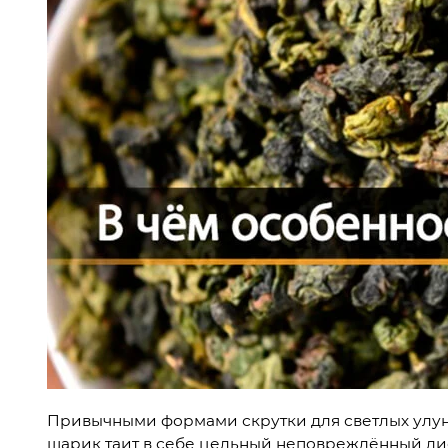
Привычными формами скрутки для светлых улуно
шарик таит в себе цельный неповреждённый ли