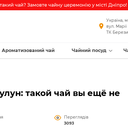
такий чай? Замовте чайну церемонію у місті Дніпро!
Замовити
Україна, м
вул. Марії
ТК Берези
Ароматизований чай
Чайний посуд
Ч
улун: такой чай вы ещё не
ня
Переглядів
3093