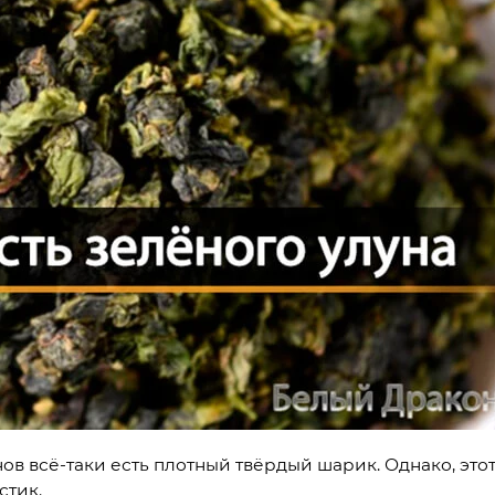
в всё-таки есть плотный твёрдый шарик. Однако, это
стик.