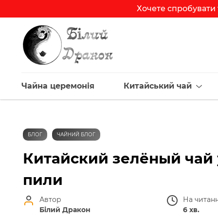
Хочете спробувати 
Чайна церемонія
Китайський чай
БЛОГ
ЧАЙНИЙ БЛОГ
Китайский зелёный чай 
пили
Автор
На читан
Білий Дракон
6 хв.