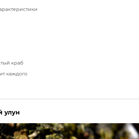
характеристики
стый краб
ит каждого
й улун