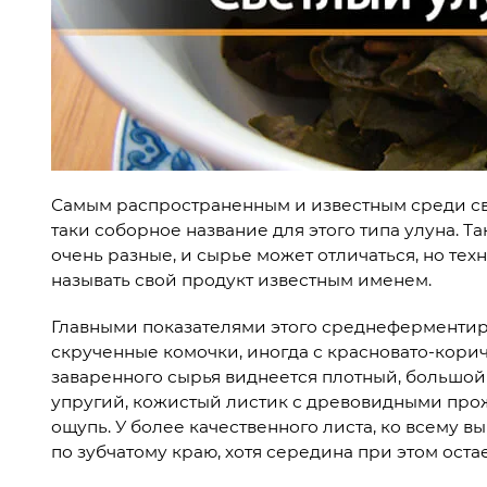
Самым распространенным и известным среди св
таки соборное название для этого типа улуна. Т
очень разные, и сырье может отличаться, но тех
называть свой продукт известным именем.
Главными показателями этого среднеферментиро
скрученные комочки, иногда с красновато-кори
заваренного сырья виднеется плотный, большой (
упругий, кожистый листик с древовидными прож
ощупь. У более качественного листа, ко всему 
по зубчатому краю, хотя середина при этом остае