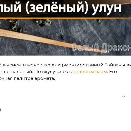
левкусием и менее всех ферментированный Тайваньск
етло-зелёный. По вкусу схож с
зелёным чаем
. Его
очная палитра аромата.
н
я