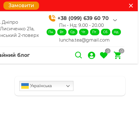
Замовити
+38 (099) 639 60 70
. Дніпро
Пн - Нд: 9.00 - 20.00
 Лисиченко 21а,
Пн.
Вт.
Ср.
Чт.
Пт.
Сб.
Нд.
нський 2-поверх
luncha.tea@gmail.com
0
0
айний блог
Українська