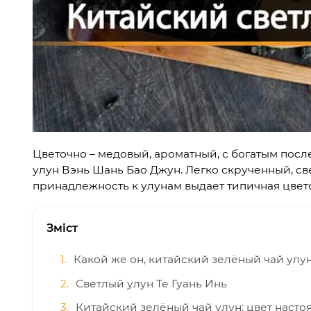
Цветочно – медовый, ароматный, с богатым пос
улун Вэнь Шань Бао Джун. Легко скрученный, св
принадлежность к улунам выдает типичная цвет
Зміст
Какой же он, китайский зелёный чай улу
Светлый улун Те Гуань Инь
Китайский зелёный чай улун: цвет насто