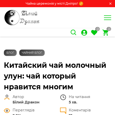
Чайна церемонія у місті Дніпро!
0
0
БЛОГ
ЧАЙНИЙ БЛОГ
Китайский чай молочный
улун: чай который
нравится многим
Автор
На читання
Білий Дракон
5 хв.
Переглядів
Коментарів