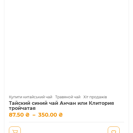
вибрати
на
сторінці
товару
Купити китайський чай
Травяной чай
Хіт продажів
Тайский синий чай Анчан или Клитория
тройчатая
Діапазон
87.50
₴
–
350.00
₴
цін:
від
87.50 ₴