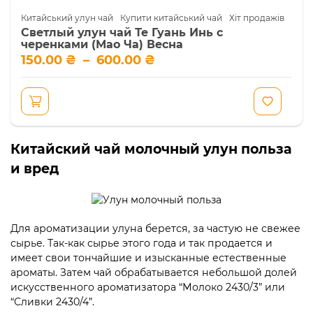
Китайський улун чай
Купити китайський чай
Хіт продажів
Светлый улун чай Те Гуань Инь с
черенками (Мао Ча) Весна
Діапазон
150.00
₴
–
600.00
₴
цін:
від
150.00 ₴
до
600.00 ₴
Цей
товар
Китайский чай молочный улун польза
має
кілька
и вред
варіантів.
Параметри
можна
вибрати
на
Для ароматизации улуна берется, за частую не свежее
сторінці
сырье. Так-как сырье этого года и так продается и
товару
имеет свои тончайшие и изысканные естественные
ароматы. Затем чай обрабатывается небольшой долей
искусственного ароматизатора “Молоко 2430/3” или
“Сливки 2430/4”.