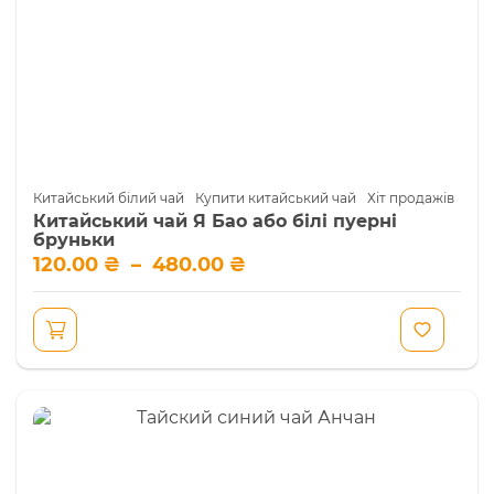
Китайський білий чай
Купити китайський чай
Хіт продажів
Китайський чай Я Бао або білі пуерні
бруньки
Діапазон
120.00
₴
–
480.00
₴
цін:
від
120.00 ₴
до
480.00 ₴
Цей
товар
має
кілька
варіантів.
Параметри
можна